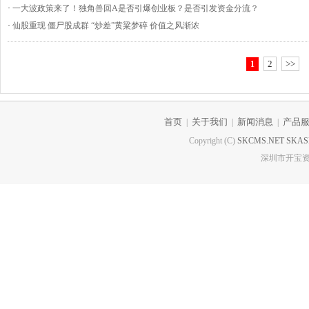
·
一大波政策来了！独角兽回A是否引爆创业板？是否引发资金分流？
·
仙股重现 僵尸股成群 “炒差”黄粱梦碎 价值之风渐浓
2
>>
1
首页
关于我们
新闻消息
产品
|
|
|
Copyright (C)
SKCMS.NET
SKAS
深圳市开宝资