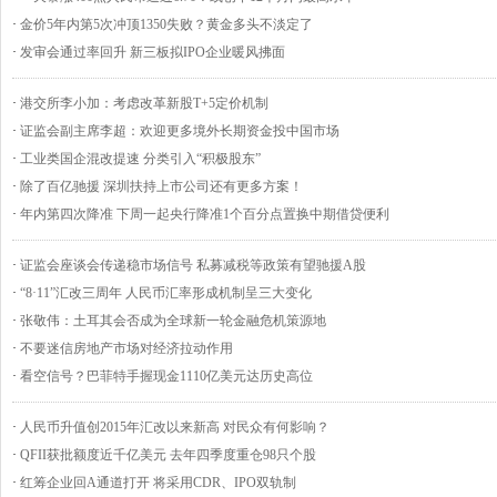
·
金价5年内第5次冲顶1350失败？黄金多头不淡定了
·
发审会通过率回升 新三板拟IPO企业暖风拂面
·
港交所李小加：考虑改革新股T+5定价机制
·
证监会副主席李超：欢迎更多境外长期资金投中国市场
·
工业类国企混改提速 分类引入“积极股东”
·
除了百亿驰援 深圳扶持上市公司还有更多方案！
·
年内第四次降准 下周一起央行降准1个百分点置换中期借贷便利
·
证监会座谈会传递稳市场信号 私募减税等政策有望驰援A股
·
“8·11”汇改三周年 人民币汇率形成机制呈三大变化
·
张敬伟：土耳其会否成为全球新一轮金融危机策源地
·
不要迷信房地产市场对经济拉动作用
·
看空信号？巴菲特手握现金1110亿美元达历史高位
·
人民币升值创2015年汇改以来新高 对民众有何影响？
·
QFII获批额度近千亿美元 去年四季度重仓98只个股
·
红筹企业回A通道打开 将采用CDR、IPO双轨制